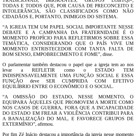
TRADICIONAIS, IMIGRANTES, GRUPOS LGBTQI+,
TODAS E TODOS QUE, POR CAUSA DE PRECONCEITO E
INTOLERÂNCIA, SÃO CLASSIFICADOS COMO NÃO
CIDADÃOS E, PORTANTO, INIMIGOS DO SISTEMA.
“A IGREJA TEM UM PAPEL SOCIAL IMPORTANTE NESSE
DEBATE E A CAMPANHA DA FRATERNIDADE É O
MOMENTO PROPÍCIO PARA REFLETIRMOS SOBRE ESSA
TEMÁTICA, CONSIDERANDO QUE O PAÍS VIVE UM
MOMENTO ENTRISTECEDOR COM TANTA FALTA DE
BOM SENSO, EMPOBRECIMENTO E FOME”, disse.
O parlamentar também destacou o papel que a igreja tem ao nos
levar a REFLETIR como o ESTADO TEM
INDISPENSAVELMENTE UMA FUNÇÃO SOCIAL E ESSA
FUNÇÃO deve SER CUMPRIDA COM EFETIVO
EQUILÍBRIO ENTRE O ECONÔMICO E O SOCIAL.
“A OMISSÃO DO ESTADO, NESSE MOMENTO, O
EQUIPARA ÀQUELES QUE PROMOVEM A MORTE COMO
NOS CASOS DE GUERRA, FORA QUE A INCAPACIDADE
DO ESTADO EM FREAR A VIOLÊNCIA CONTRIBUI PARA
A BANALIZAÇÃO DO MAL, E FAVORECE GRUPOS DE
EXTERMÍNIO”, afirmou.
Por fim Zé Inácio destacou a importância da igreja nesse momento