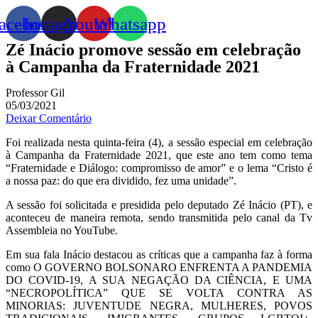
acebook
Instagram
Youtube
Whatsapp
Zé Inácio promove sessão em celebração
à Campanha da Fraternidade 2021
Professor Gil
05/03/2021
Deixar Comentário
Foi realizada nesta quinta-feira (4), a sessão especial em celebração
à Campanha da Fraternidade 2021, que este ano tem como tema
“Fraternidade e Diálogo: compromisso de amor” e o lema “Cristo é
a nossa paz: do que era dividido, fez uma unidade”.
A sessão foi solicitada e presidida pelo deputado Zé Inácio (PT), e
aconteceu de maneira remota, sendo transmitida pelo canal da Tv
Assembleia no YouTube.
Em sua fala Inácio destacou as críticas que a campanha faz à forma
como O GOVERNO BOLSONARO ENFRENTA A PANDEMIA
DO COVID-19, A SUA NEGAÇÃO DA CIÊNCIA, E UMA
“NECROPOLÍTICA” QUE SE VOLTA CONTRA AS
MINORIAS: JUVENTUDE NEGRA, MULHERES, POVOS