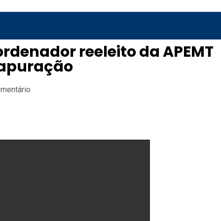
oordenador reeleito da APEMT
a apuração
omentário