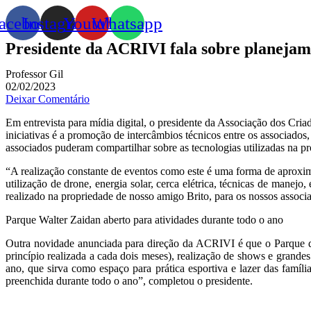
acebook
Instagram
Youtube
Whatsapp
Presidente da ACRIVI fala sobre planejame
Professor Gil
02/02/2023
Deixar Comentário
Em entrevista para mídia digital, o presidente da Associação dos Cri
iniciativas é a promoção de intercâmbios técnicos entre os associa
associados puderam compartilhar sobre as tecnologias utilizadas na p
“A realização constante de eventos como este é uma forma de aproxim
utilização de drone, energia solar, cerca elétrica, técnicas de manejo
realizado na propriedade de nosso amigo Brito, para os nossos assoc
Parque Walter Zaidan aberto para atividades durante todo o ano
Outra novidade anunciada para direção da ACRIVI é que o Parque de 
princípio realizada a cada dois meses), realização de shows e grande
ano, que sirva como espaço para prática esportiva e lazer das famíl
preenchida durante todo o ano”, completou o presidente.