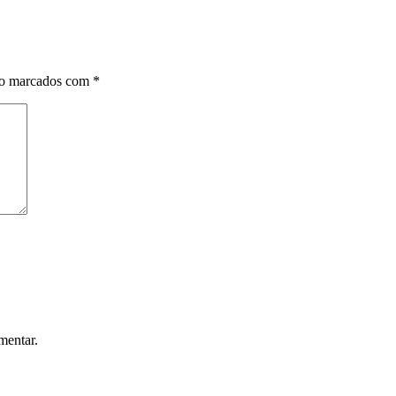
ão marcados com
*
mentar.