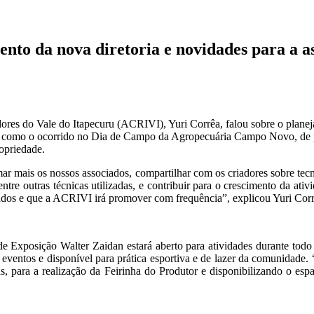
nto da nova diretoria e novidades para a a
adores do Vale do Itapecuru (ACRIVI), Yuri Corrêa, falou sobre o plan
dos, como o ocorrido no Dia de Campo da Agropecuária Campo Novo, de p
ropriedade.
ar mais os nossos associados, compartilhar com os criadores sobre tec
, entre outras técnicas utilizadas, e contribuir para o crescimento da a
iados e que a ACRIVI irá promover com frequência”, explicou Yuri Corr
Exposição Walter Zaidan estará aberto para atividades durante todo 
s eventos e disponível para prática esportiva e de lazer da comunidade.
ias, para a realização da Feirinha do Produtor e disponibilizando o es