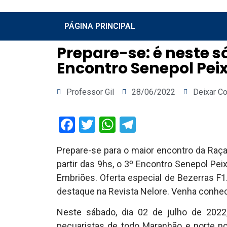
PÁGINA PRINCIPAL
Prepare-se: é neste sá
Encontro Senepol Peix
Professor Gil
28/06/2022
Deixar C
Facebook
Twitter
WhatsApp
Telegram
Prepare-se para o maior encontro da Raça 
partir das 9hs, o 3º Encontro Senepol Pei
Embriões. Oferta especial de Bezerras F1
destaque na Revista Nelore. Venha conhece
Neste sábado, dia 02 de julho de 2022
pecuaristas de todo Maranhão e norte n