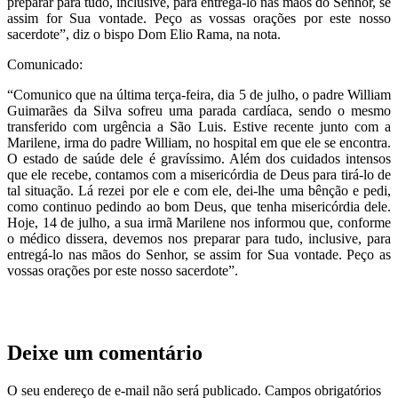
preparar para tudo, inclusive, para entregá-lo nas mãos do Senhor, se
assim for Sua vontade. Peço as vossas orações por este nosso
sacerdote”, diz o bispo Dom Elio Rama, na nota.
Comunicado:
“Comunico que na última terça-feira, dia 5 de julho, o padre William
Guimarães da Silva sofreu uma parada cardíaca, sendo o mesmo
transferido com urgência a São Luis. Estive recente junto com a
Marilene, irma do padre William, no hospital em que ele se encontra.
O estado de saúde dele é gravíssimo. Além dos cuidados intensos
que ele recebe, contamos com a misericórdia de Deus para tirá-lo de
tal situação. Lá rezei por ele e com ele, dei-lhe uma bênção e pedi,
como continuo pedindo ao bom Deus, que tenha misericórdia dele.
Hoje, 14 de julho, a sua irmã Marilene nos informou que, conforme
o médico dissera, devemos nos preparar para tudo, inclusive, para
entregá-lo nas mãos do Senhor, se assim for Sua vontade. Peço as
vossas orações por este nosso sacerdote”.
Deixe um comentário
O seu endereço de e-mail não será publicado.
Campos obrigatórios