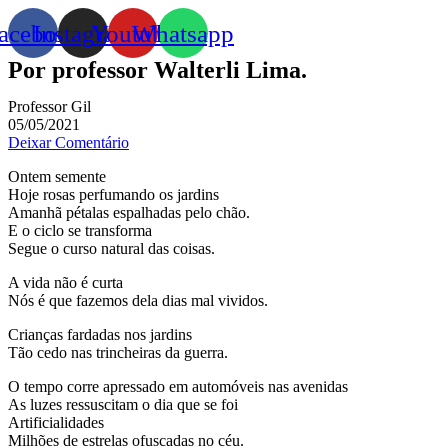
acebook
Instagram
Youtube
Whatsapp
Por professor Walterli Lima.
Professor Gil
05/05/2021
Deixar Comentário
Ontem semente
Hoje rosas perfumando os jardins
Amanhã pétalas espalhadas pelo chão.
E o ciclo se transforma
Segue o curso natural das coisas.
A vida não é curta
Nós é que fazemos dela dias mal vividos.
Crianças fardadas nos jardins
Tão cedo nas trincheiras da guerra.
O tempo corre apressado em automóveis nas avenidas
As luzes ressuscitam o dia que se foi
Artificialidades
Milhões de estrelas ofuscadas no céu.