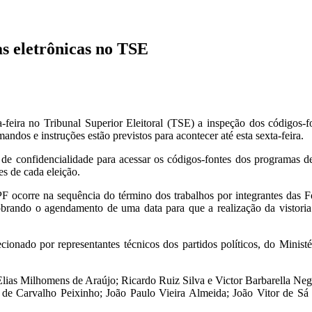
as eletrônicas no TSE
-feira no Tribunal Superior Eleitoral (TSE) a inspeção dos códigos-f
andos e instruções estão previstos para acontecer até esta sexta-feira.
 de confidencialidade para acessar os códigos-fontes dos programas 
s de cada eleição.
PF ocorre na sequência do término dos trabalhos por integrantes das F
rando o agendamento de uma data para que a realização da vistoria fos
cionado por representantes técnicos dos partidos políticos, do Mini
s Elias Milhomens de Araújo; Ricardo Ruiz Silva e Victor Barbarella Ne
o de Carvalho Peixinho; João Paulo Vieira Almeida; João Vitor de S