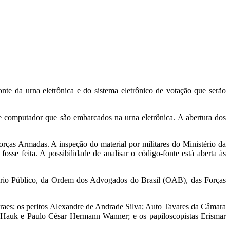
onte da urna eletrônica e do sistema eletrônico de votação que serão
de computador que são embarcados na urna eletrônica. A abertura dos
orças Armadas. A inspeção do material por militares do Ministério da
se feita. A possibilidade de analisar o código-fonte está aberta às
stério Público, da Ordem dos Advogados do Brasil (OAB), das Forças
graes; os peritos Alexandre de Andrade Silva; Auto Tavares da Câmara
á Hauk e Paulo César Hermann Wanner; e os papiloscopistas Erismar