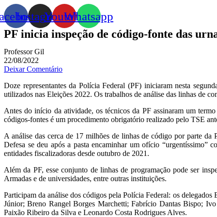
acebook
Instagram
Youtube
Whatsapp
PF inicia inspeção de código-fonte das urn
Professor Gil
22/08/2022
Deixar Comentário
Doze representantes da Polícia Federal (PF) iniciaram nesta segunda
utilizados nas Eleições 2022. Os trabalhos de análise das linhas de com
Antes do início da atividade, os técnicos da PF assinaram um termo
códigos-fontes é um procedimento obrigatório realizado pelo TSE ante
A análise das cerca de 17 milhões de linhas de código por parte da 
Defesa se deu após a pasta encaminhar um ofício “urgentíssimo” cob
entidades fiscalizadoras desde outubro de 2021.
Além da PF, esse conjunto de linhas de programação pode ser inspe
Armadas e de universidades, entre outras instituições.
Participam da análise dos códigos pela Polícia Federal: os delegado
Júnior; Breno Rangel Borges Marchetti; Fabrício Dantas Bispo; Iv
Paixão Ribeiro da Silva e Leonardo Costa Rodrigues Alves.