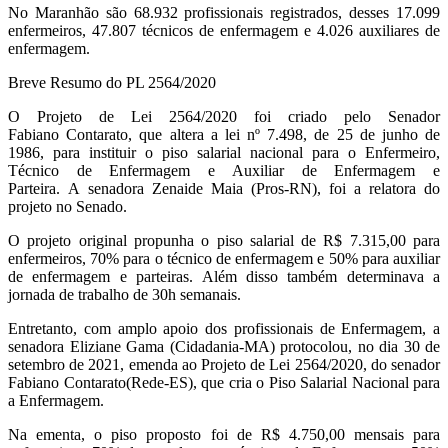
No Maranhão são 68.932 profissionais registrados, desses 17.099
enfermeiros, 47.807 técnicos de enfermagem e 4.026 auxiliares de
enfermagem.
Breve Resumo do
PL 2564/2020
O Projeto de Lei 2564/2020 foi criado pelo Senador
Fabiano
Contarato
, que altera a lei nº 7.498, de 25 de junho de
1986, para instituir o piso salarial nacional para o
E
nfermeiro,
Técnico de Enfermagem e Auxiliar de Enfermagem e
Parteira.
A
senadora Zenaide Maia (Pros-RN),
foi a
relatora
do
projeto no Senado.
O projeto original propunha o piso salarial de R$ 7.315,00 para
enfermeiros, 70% para o técnico de enfermagem e 50% para auxiliar
de enfermagem e parteiras. Além disso também determinava a
jornada de trabalho de 30h semanais.
Entretanto, c
om amplo apoio dos profissionais de Enfermagem, a
senadora
Eliziane
Gama (
Cidadania-MA
) protocolou,
no dia
30
de
setembro de 2021
, emenda ao Projeto de
Lei 2564/2020, do senador
Fabiano
Contarato
(
Rede-ES
), que cria o Piso Salarial Nacional para
a Enfermagem.
Na ementa, o
piso proposto
foi
de R$ 4.750,00 mensais para