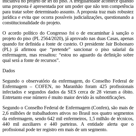
iniciativa no projeto de lei do piso. A irregularidade acontece quando
uma proposta é apresentada por um poder que não tem competência
para tratar sobre determinado assunto. A proposta traz mais robustez
jurídica e evita que ocorra possíveis judicializações, questionando a
constitucionalidade do projeto.
O acordo político do Congresso foi o de encaminhar à sanção o
projeto do piso (PL 2564/2020), já aprovado nas duas Casas, apenas
quando for definida a fonte de custeio. O presidente Jair Bolsonaro
(PL) já afirmou que “pretende” sancionar o piso salarial da
enfermagem, mas ressaltou: “estou no aguardo da definição sobre
qual será a fonte de recursos”.
Dados
Segundo o observatório da enfermagem, do Conselho Federal de
Enfermagem – COFEN, no Maranhão foram 425 profissionais
infectados e segundos dados da SES cerca de 28 vieram a óbito.
Entretanto
esse
número é muito maior devido às subnotificações.
Segundo o Conselho Federal de Enfermagem (
Confen
), são mais de
2,6 milhões de trabalhadores ativos no Brasil nos quatro segmentos
da enfermagem, sendo 642 mil enfermeiros, 1,5 milhão de técnicos,
440 mil auxiliares e 440 parteiras. A entidade alerta que o
profissional pode ter registro em mais de um segmento.