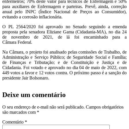
enfermeiros; 70% deste valor para técnicos de Enfermagem e 50%
para auxiliares de Enfermagem e parteiras. Prevê, ainda, correção
anual pelo INPC (Índice Nacional de Preços ao Consumidor),
evitando a corrosão inflacionária.
O PL 2564/2020 foi aprovado
no Senado
seguindo a emenda
proposta pela senadora
Eliziane
Gama (
Cidadania-MA
),
no dia 24
de novembro de 2021, de lá foi encaminhado para a
Câmara
Federal
.
Na Câmara, o
projeto foi analisado pelas comissões de Trabalho, de
Administração e Serviço Público; de Seguridade Social e Família;
de Finanças e Tributação; e de Constituição e Justiça e de
Cidadania.
Foi
votado
e aprovado
no dia 04 de maio de 2022, com
449 votos a favor e 12 votos contra.
O próximo passo é a
sanção do
presidente Jair Bolsonaro.
Deixe um comentário
O seu endereço de e-mail não será publicado.
Campos obrigatórios
são marcados com
*
Comentário
*