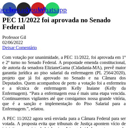
acebook
Instagram
Youtube
Whatsapp
PEC 11/2022 foi aprovada no Senado
Federal
Professor Gil
02/06/2022
Deixar Comentário
Com votação por unanimidade, a PEC 11/2022, foi aprovada em 1º
e 2º turno no Senado Federal.
A proposta
de emenda constitucional
,
de autoria da senadora
Eliziane
Gama
(
Cidadania-MA
)
,
prevê maior
garantia
jurídica ao piso salarial da enfermagem (PL 2564/2020),
projeto que já foi aprovado no Senado e na Câmara dos
Deputados.
Quem acompanhou de perto a votação foi
a
enfermeira
e
a
técnica de enfermagem Kelly
Inaiane
(Kelly da
Enfermagem).
“Para a enfermagem essa é mais uma
etapa vencida
.
Continuaremos vigilantes até que consigamos nossa grande vitória,
que é a sanção e implementação do Piso Salarial para a
Enfermagem.”, relatou.
A PEC 11/2022
agora será enviada para a Câmara Federal para ser
votada. A proposta
evita que tribunais de Justiça apontem vício de