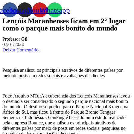
acebook
Instagram
Youtube
Whatsapp
Lençóis Maranhenses ficam em 2° lugar
como o parque mais bonito do mundo
Professor Gil
07/01/2024
Deixar Comentário
Pesquisa analisou os principais atrativos de diferentes países por
meio de posts em redes sociais e avaliações de clientes
Foto: Arquivo MTurA exuberância dos Lençóis Maranhenses levou
o destino a ser considerado o segundo parque nacional mais bonito
do mundo. O destino só perdeu para o Parque Nacional Kruger, na
África do Sul, mas ficou à frente do Parque Bromo Tengger
Semeru, na Indonésia. O ranking é baseado num estudo realizado
pela empresa Bounce, que analisou os principais atrativos de
diferentes países por meio de posts em redes sociais, pesquisas no
Google e dados de avaliações de clientes.