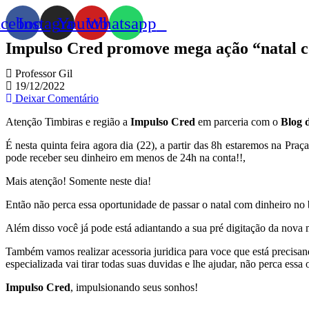
acebook
Instagram
Youtube
Whatsapp
Impulso Cred promove mega ação “natal co
Professor Gil
19/12/2022
Deixar Comentário
Atenção Timbiras e região a
Impulso Cred
em parceria com o
Blog 
É nesta quinta feira agora dia (22), a partir das 8h estaremos na 
pode receber seu dinheiro em menos de 24h na conta!!,
Mais atenção! Somente neste dia!
Então não perca essa oportunidade de passar o natal com dinheiro no b
Além disso você já pode está adiantando a sua pré digitação da nova 
Também vamos realizar acessoria juridica para voce que está precisa
especializada vai tirar todas suas duvidas e lhe ajudar, não perca essa
Impulso Cred
, impulsionando seus sonhos!