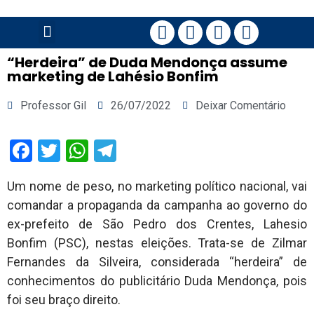
PÁGINA PRINCIPAL
“Herdeira” de Duda Mendonça assume
marketing de Lahésio Bonfim
Professor Gil
26/07/2022
Deixar Comentário
Facebook
Twitter
WhatsApp
Telegram
Um nome de peso, no marketing político nacional, vai
comandar a propaganda da campanha ao governo do
ex-prefeito de São Pedro dos Crentes, Lahesio
Bonfim (PSC), nestas eleições. Trata-se de Zilmar
Fernandes da Silveira, considerada “herdeira” de
conhecimentos do publicitário Duda Mendonça, pois
foi seu braço direito.