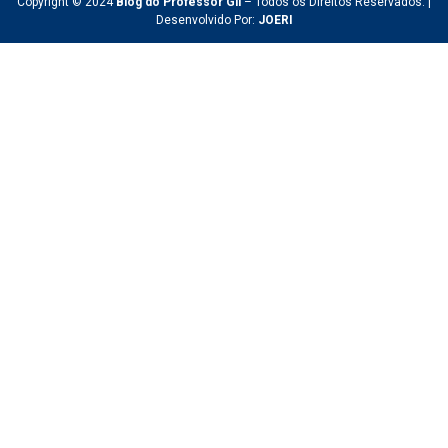
Copyright © 2024
Blog do Professor Gil
– Todos os Direitos Reservados. |
Desenvolvido Por:
JOERI