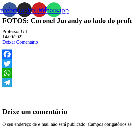
acebook
Instagram
Youtube
Whatsapp
FOTOS: Coronel Jurandy ao lado do profess
Professor Gil
14/09/2022
Deixar Comentário
Facebook
Twitter
WhatsApp
Telegram
Deixe um comentário
O seu endereço de e-mail não será publicado.
Campos obrigatórios s