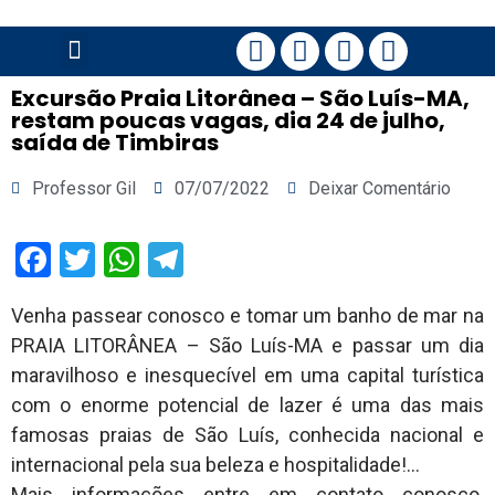
PÁGINA PRINCIPAL
Excursão Praia Litorânea – São Luís-MA,
restam poucas vagas, dia 24 de julho,
saída de Timbiras
Professor Gil
07/07/2022
Deixar Comentário
Facebook
Twitter
WhatsApp
Telegram
Venha passear conosco e tomar um banho de mar na
PRAIA LITORÂNEA – São Luís-MA e passar um dia
maravilhoso e inesquecível em uma capital turística
com o enorme potencial de lazer é uma das mais
famosas praias de São Luís, conhecida nacional e
internacional pela sua beleza e hospitalidade!…
Mais informações entre em contato conosco.