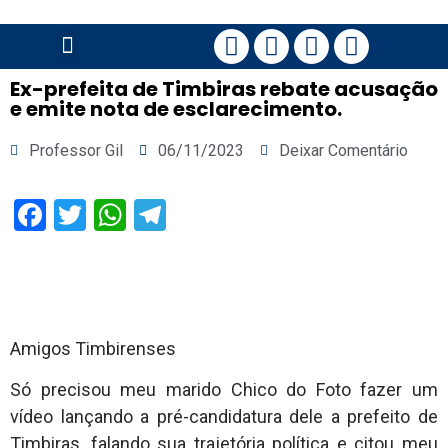
PÁGINA PRINCIPAL
Ex-prefeita de Timbiras rebate acusação
e emite nota de esclarecimento.
Professor Gil
06/11/2023
Deixar Comentário
Facebook
Twitter
WhatsApp
Telegram
Amigos Timbirenses
Só precisou meu marido Chico do Foto fazer um
vídeo lançando a pré-candidatura dele a prefeito de
Timbiras, falando sua trajetória política e citou meu