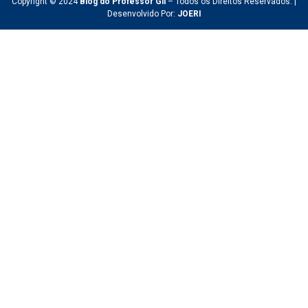
Copyright © 2024
Blog do Professor Gil
– Todos os Direitos Reservados. |
Desenvolvido Por:
JOERI