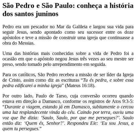
São Pedro e São Paulo: conheça a história
dos santos juninos
Pedro era um pescador no Mar da Galileia e largou sua vida para
seguir Jesus, sendo apontado como seu sucessor entre os doze
apóstolos e teve a missão de construir uma igreja que continuasse a
obra do Messias.
Uma das histórias mais conhecidas sobre a vida de Pedro foi a
ocasião em que o apóstolo negou Jesus três vezes ao seu mestre ser
preso, sendo tomado pelo arrependimento em seguida.
Para os católicos, São Pedro recebeu a missão de ser líder da Igreja
de Cristo, assim como diz as escrituras “
Tu és pedra, e sobre essa
pedra edificarei a minha igreja
” (Mateus 16:18).
Por outro lado, Paulo de Tarso, cuja conversão ocorreu quando
estava em direção a Damasco, conforme os registros de Atos 9:3-5:
“
Durante a viagem, estando já em Damasco, subitamente o cercou
uma luz resplandecente vinda do céu. Caindo por terra, ouviu uma
voz que lhe dizia: ‘Saulo, Saulo, por que me persegues?’. Saulo
então diz: ‘Quem és, Senhor?’. Respondeu Ele: ‘Eu sou Jesus, a
quem tu persegues.
”