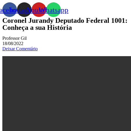
acebook
Instagram
Youtube
Whatsapp
Coronel Jurandy Deputado Federal 1001:
Conheça a sua História
Professor Gil
18/08/2022
Deixar Comentário