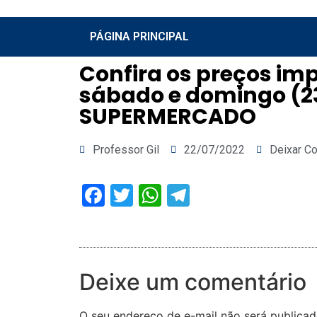
PÁGINA PRINCIPAL
Confira os preços imp
sábado e domingo (23
SUPERMERCADO
Professor Gil
22/07/2022
Deixar C
Facebook
Twitter
WhatsApp
Telegram
Deixe um comentário
O seu endereço de e-mail não será publicad