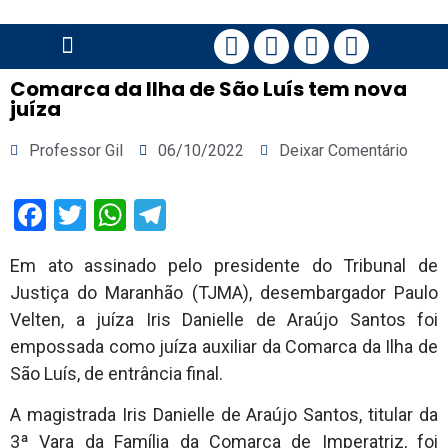
PÁGINA PRINCIPAL
Comarca da Ilha de São Luís tem nova
juíza
Professor Gil
06/10/2022
Deixar Comentário
Facebook
Twitter
WhatsApp
Telegram
Em ato assinado pelo presidente do Tribunal de
Justiça do Maranhão (TJMA), desembargador Paulo
Velten, a juíza Iris Danielle de Araújo Santos foi
empossada como juíza auxiliar da Comarca da Ilha de
São Luís, de entrância final.
A magistrada Iris Danielle de Araújo Santos, titular da
3ª Vara da Família da Comarca de Imperatriz, foi