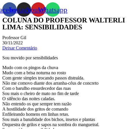
acebook
Instagram
Youtube
Whatsapp
COLUNA DO PROFESSOR WALTERLI
LIMA: SENSIBILIDADES
Professor Gil
30/11/2022
Deixar Comentário
Sou movido por sensibilidades
Mudo com os pingos da chuva
Mudo com a brisa noturna no rosto
Com gente simples trocando passos distraída.
Não me comovo diante dos arranha-céus de concreto
Com o barulho ensurdecedor das ruas
Sou mais o cheiro de mato no fim de tarde
O silêncio das noites caladas.
Não entendo os que sempre tem razão
A hostilidade dos gritos de comando
Enfileirando homens em linhas retas.
Sou mais a banalidade dos bichos, insetos e plantas
Orquestra de grilos e sapos na sombra do mangueiral.