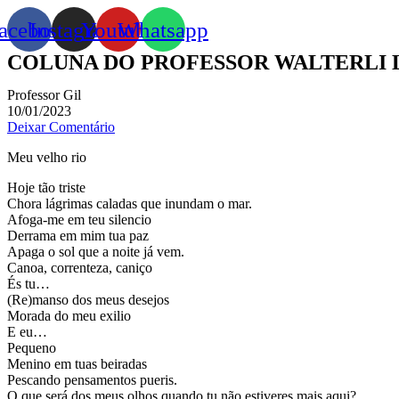
acebook
Instagram
Youtube
Whatsapp
COLUNA DO PROFESSOR WALTERLI L
Professor Gil
10/01/2023
Deixar Comentário
Meu velho rio
Hoje tão triste
Chora lágrimas caladas que inundam o mar.
Afoga-me em teu silencio
Derrama em mim tua paz
Apaga o sol que a noite já vem.
Canoa, correnteza, caniço
És tu…
(Re)manso dos meus desejos
Morada do meu exilio
E eu…
Pequeno
Menino em tuas beiradas
Pescando pensamentos pueris.
O que será dos meus olhos quando tu não estiveres mais aqui?