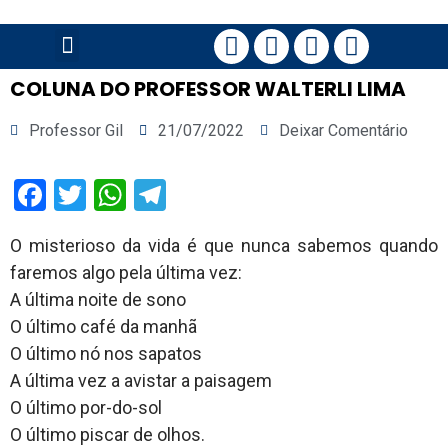
PÁGINA PRINCIPAL
COLUNA DO PROFESSOR WALTERLI LIMA
Professor Gil
21/07/2022
Deixar Comentário
Facebook
Twitter
WhatsApp
Telegram
O misterioso da vida é que nunca sabemos quando
faremos algo pela última vez:
A última noite de sono
O último café da manhã
O último nó nos sapatos
A última vez a avistar a paisagem
O último por-do-sol
O último piscar de olhos.