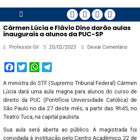
PÁGINA PRINCIPAL
Cármen Lúcia e Flávio Dino darão aulas
inaugurais a alunos da PUC-SP
Professor Gil
20/02/2023
Deixar Comentário
Facebook
Twitter
WhatsApp
Telegram
A ministra do STF (Supremo Tribunal Federal) Cármen
Lúcia dará uma aula magna para alunos do curso de
direito da PUC (Pontifícia Universidade Católica) de
São Paulo no dia 27 deste mês, a partir das 9h45, no
Teatro Tuca, na capital paulista.
Sua aula será aberta ao público. A magistrada foi
convidada à instituição pelo Centro Acadêmico 22 de