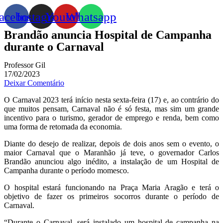
acebook
Instagram
Youtube
Whatsapp
Brandão anuncia Hospital de Campanha
durante o Carnaval
Professor Gil
17/02/2023
Deixar Comentário
O Carnaval 2023 terá início nesta sexta-feira (17) e, ao contrário do
que muitos pensam, Carnaval não é só festa, mas sim um grande
incentivo para o turismo, gerador de emprego e renda, bem como
uma forma de retomada da economia.
Diante do desejo de realizar, depois de dois anos sem o evento, o
maior Carnaval que o Maranhão já teve, o governador Carlos
Brandão anunciou algo inédito, a instalação de um Hospital de
Campanha durante o período momesco.
O hospital estará funcionando na Praça Maria Aragão e terá o
objetivo de fazer os primeiros socorros durante o período de
Carnaval.
“Durante o Carnaval, será instalado um hospital de campanha na