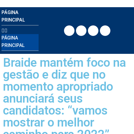
PÁGINA
PRINCIPAL
PÁGINA
PRINCIPAL
Braide mantém foco na
gestão e diz que no
momento apropriado
anunciará seus
candidatos: “vamos
mostrar o melhor