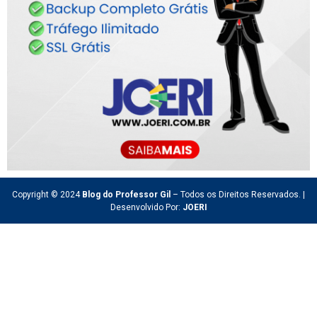
Copyright © 2024
Blog do Professor Gil
– Todos os Direitos Reservados. |
Desenvolvido Por:
JOERI