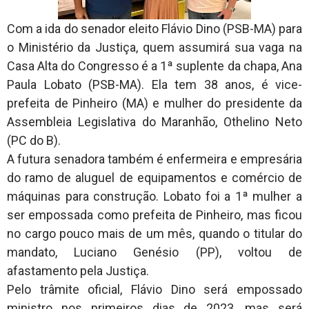
Com a ida do senador eleito Flávio Dino (PSB-MA) para
o Ministério da Justiça, quem assumirá sua vaga na
Casa Alta do Congresso é a 1ª suplente da chapa, Ana
Paula Lobato (PSB-MA). Ela tem 38 anos, é vice-
prefeita de Pinheiro (MA) e mulher do presidente da
Assembleia Legislativa do Maranhão, Othelino Neto
(PC do B).
A futura senadora também é enfermeira e empresária
do ramo de aluguel de equipamentos e comércio de
máquinas para construção. Lobato foi a 1ª mulher a
ser empossada como prefeita de Pinheiro, mas ficou
no cargo pouco mais de um mês, quando o titular do
mandato, Luciano Genésio (PP), voltou de
afastamento pela Justiça.
Pelo trâmite oficial, Flávio Dino será empossado
ministro nos primeiros dias de 2023, mas será