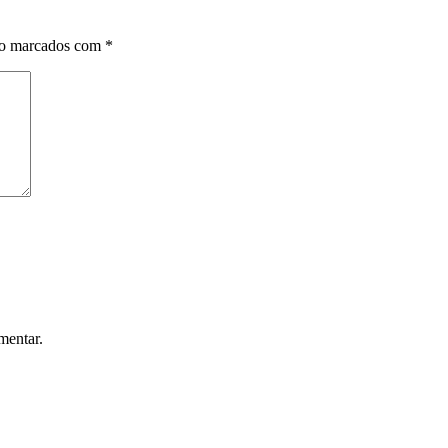
ão marcados com
*
mentar.