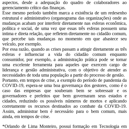
aspectos, desde a adequação do quadro de colaboradores ao
gerenciamento crítico das finanças.
Esse mesmo período também marca a existência de um redesenho
estrutural e administrativo (organograma das organizações) onde as
mudanças acabam por interferir diretamente nas esferas econômica,
política e social, de uma vez que essas três esferas possuem uma
intima e direta relação, que refletem diretamente no cidadão comum,
que percebe tais mudanças no momento em que abastece seu
veículo, por exemplo.
Por essa razão, quando as crises passam a atingir diretamente as três
esferas e influenciar a vida do cidadão comum enquanto
consumidor, por exemplo, a administração prática pode se tornar
uma excelente ferramenta para aqueles que exercem cargo de
liderança e gestão administrativa, com o objetivo de atender as
necessidades de toda uma população a partir do processo de gestão.
Portanto, em tempos de crise, a exemplo do período de pandemia da
COVID-19, espera-se uma boa governança dos gestores, como é o
caso das empresas que souberam bem se sobressair e os
governadores e prefeitos que bem governaram seus estados e
cidades, reduzindo os possíveis números de mortos e aplicando
corretamente os recursos destinados ao combate da COVID-19.
Assim, administrar bem é necessário para o bem comum, mais
ainda, em tempos de crise.
*Orlando de Lima Monteiro, possui formação em Tecnologia em