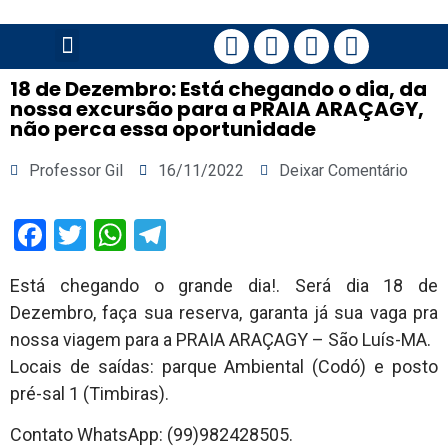
PÁGINA PRINCIPAL
18 de Dezembro: Está chegando o dia, da
nossa excursão para a PRAIA ARAÇAGY,
não perca essa oportunidade
Professor Gil
16/11/2022
Deixar Comentário
Facebook
Twitter
WhatsApp
Telegram
Está chegando o grande dia!. Será dia 18 de
Dezembro, faça sua reserva, garanta já sua vaga pra
nossa viagem para a PRAIA ARAÇAGY – São Luís-MA.
Locais de saídas: parque Ambiental (Codó) e posto
pré-sal 1 (Timbiras).
Contato WhatsApp: (99)982428505.