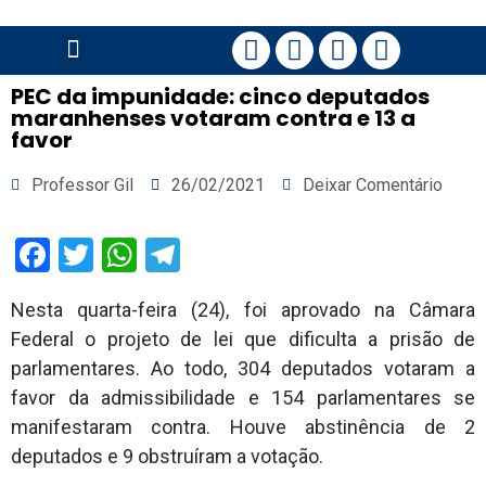
PÁGINA PRINCIPAL
PEC da impunidade: cinco deputados
maranhenses votaram contra e 13 a
favor
Professor Gil
26/02/2021
Deixar Comentário
Facebook
Twitter
WhatsApp
Telegram
Nesta quarta-feira (24), foi aprovado na Câmara
Federal o projeto de lei que dificulta a prisão de
parlamentares. Ao todo, 304 deputados votaram a
favor da admissibilidade e 154 parlamentares se
manifestaram contra. Houve abstinência de 2
deputados e 9 obstruíram a votação.