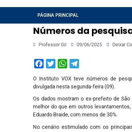
PÁGINA PRINCIPAL
Números da pesquisa
Professor Gil
09/06/2025
Deixar C
Facebook
Twitter
WhatsApp
Telegram
O Instituto VOX teve números de pesqu
divulgada nesta segunda-feira (09).
Os dados mostram o ex-prefeito de São 
melhor do que em outros levantamentos, v
Eduardo Braide, com menos de 30%.
No cenário estimulado com os principa