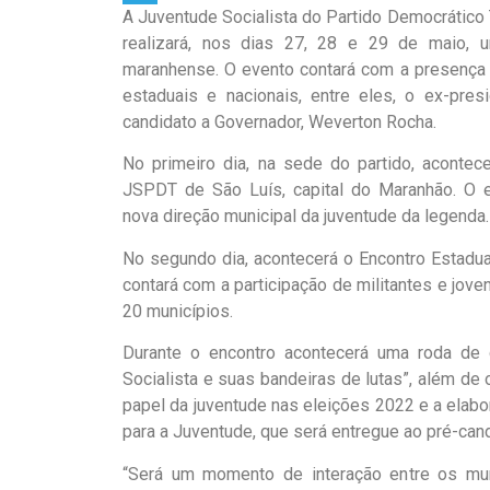
A Juventude Socialista do Partido Democrático
Telegram
realizará, nos dias 27, 28 e 29 de maio,
maranhense. O evento contará com a presença 
estaduais e nacionais, entre eles, o ex-pre
candidato a Governador, Weverton Rocha.
No primeiro dia, na sede do partido, aconte
JSPDT de São Luís, capital do Maranhão. O e
nova direção municipal da juventude da legenda.
No segundo dia, acontecerá o Encontro Estadua
contará com a participação de militantes e jove
20 municípios.
Durante o encontro acontecerá uma roda de 
Socialista e suas bandeiras de lutas”, além de 
papel da juventude nas eleições 2022 e a elab
para a Juventude, que será entregue ao pré-can
“Será um momento de interação entre os mun