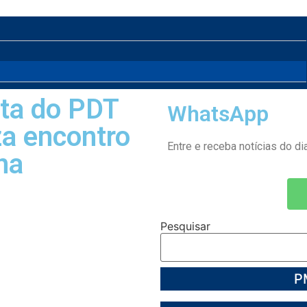
sta do PDT
WhatsApp
za encontro
Entre e receba notícias do dia
na
Pesquisar
P