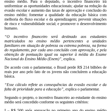
ensino médio. Para o deputado, o incentivo financeiro irá
uniformizar as oportunidades educacionais; ajudar na redução da
evasão escolar e aumento das taxas de aprovação e conclusão do
ensino médio; fomentar a qualidade da educação básica com
melhoria do fluxo escolar e da aprendizagem; prevenir situações
de risco e vulnerabilidade social; e promover o desenvolvimento
humano.
“O incentivo financeiro será destinado aos estudantes
matriculados no ensino médio pertencentes a unidades
familiares em situação de pobreza ou extrema pobreza, na forma
do regulamento, por cada ano concluído com aprovação, e pela
obtenção de pontuação igual ou superior à média do Exame
Nacional do Ensino Médio (Enem)”,
explica.
De acordo com o parlamentar, o Brasil perde R$ 214 bilhões de
reais por ano pelo fato de os jovens não concluírem a educação
básica.
“Esse cálculo reflete as consequências da evasão escolar e da
falta de prioridade para a educação”,
explica o parlamentar.
Segundo o projeto, o incentivo financeiro ao estudante do ensino
médio será concedido conforme os seguintes critérios:
I – R$ 500 após aprovação no primeiro ano do ensino médio