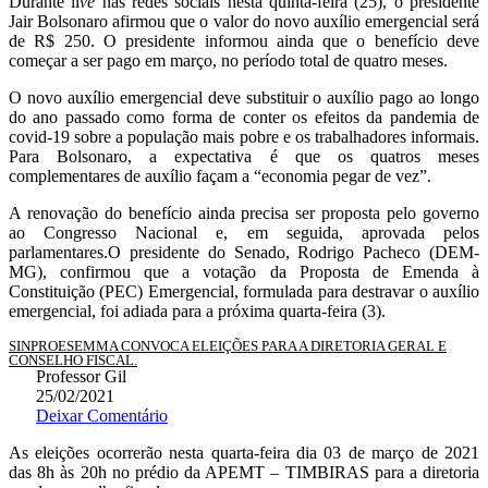
Durante li
ve
nas redes sociais nesta quinta-feira (25), o presidente
Jair Bolsonaro afirmou que o valor do novo auxílio emergencial será
de R$ 250. O presidente informou ainda que o benefício deve
começar a ser pago em março, no período total de quatro meses.
O novo auxílio emergencial deve substituir o auxílio pago ao longo
do ano passado como forma de conter os efeitos da pandemia de
covid-19 sobre a população mais pobre e os trabalhadores informais.
Para Bolsonaro, a expectativa é que os quatros meses
complementares de auxílio façam a “economia pegar de vez”.
A renovação do benefício ainda precisa ser proposta pelo governo
ao Congresso Nacional e, em seguida, aprovada pelos
parlamentares.O presidente do Senado, Rodrigo Pacheco (DEM-
MG), confirmou que a votação da Proposta de Emenda à
Constituição (PEC) Emergencial, formulada para destravar o auxílio
emergencial, foi adiada para a próxima quarta-feira (3).
SINPROESEMMA CONVOCA ELEIÇÕES PARA A DIRETORIA GERAL E
CONSELHO FISCAL.
Professor Gil
25/02/2021
Deixar Comentário
As eleições ocorrerão nesta quarta-feira dia 03 de março de 2021
das 8h às 20h no prédio da APEMT – TIMBIRAS para a diretoria