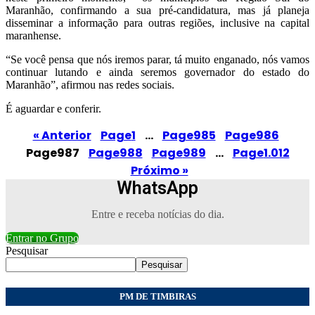
Maranhão, confirmando a sua pré-candidatura, mas já planeja
disseminar a informação para outras regiões, inclusive na capital
maranhense.
“Se você pensa que nós iremos parar, tá muito enganado, nós vamos
continuar lutando e ainda seremos governador do estado do
Maranhão”, afirmou nas redes sociais.
É aguardar e conferir.
« Anterior
Page
1
…
Page
985
Page
986
Page
987
Page
988
Page
989
…
Page
1.012
Próximo »
WhatsApp
Entre e receba notícias do dia.
Entrar no Grupo
Pesquisar
Pesquisar
PM DE TIMBIRAS