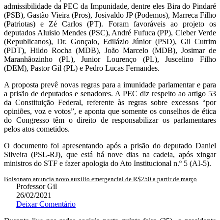
admissibilidade da PEC da Impunidade, dentre eles Bira do Pindaré
(PSB), Gastão Vieira (Pros), Josivaldo JP (Podemos), Marreca Filho
(Patriotas) e Zé Carlos (PT). Foram favoráveis ao projeto os
deputados Aluisio Mendes (PSC), André Fufuca (PP), Cleber Verde
(Republicanos), Dr. Gonçalo, Edilázio Júnior (PSD), Gil Cutrim
(PDT), Hildo Rocha (MDB), João Marcelo (MDB), Josimar de
Maranhãozinho (PL), Junior Lourenço (PL), Juscelino Filho
(DEM), Pastor Gil (PL) e Pedro Lucas Fernandes.
A proposta prevê novas regras para a imunidade parlamentar e para
a prisão de deputados e senadores. A PEC diz respeito ao artigo 53
da Constituição Federal, referente às regras sobre excessos “por
opiniões, voz e votos”, e aponta que somente os conselhos de ética
do Congresso têm o direito de responsabilizar os parlamentares
pelos atos cometidos.
O documento foi apresentando após a prisão do deputado Daniel
Silveira (PSL-RJ), que está há nove dias na cadeia, após xingar
ministros do STF e fazer apologia do Ato Institucional n.º 5 (AI-5).
Bolsonaro anuncia novo auxílio emergencial de R$250 a partir de março
Professor Gil
26/02/2021
Deixar Comentário