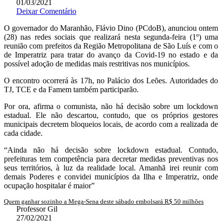
01/03/2021
Deixar Comentário
O governador do Maranhão, Flávio Dino (PCdoB), anunciou ontem
(28) nas redes sociais que realizará nesta segunda-feira (1º) uma
reunião com prefeitos da Região Metropolitana de São Luís e com o
de Imperatriz para tratar do avanço da Covid-19 no estado e da
possível adoção de medidas mais restritivas nos municípios.
O encontro ocorrerá às 17h, no Palácio dos Leões. Autoridades do
TJ, TCE e da Famem também participarão.
Por ora, afirma o comunista, não há decisão sobre um lockdown
estadual. Ele não descartou, contudo, que os próprios gestores
municipais decretem bloqueios locais, de acordo com a realizada de
cada cidade.
“Ainda não há decisão sobre lockdown estadual. Contudo,
prefeituras tem competência para decretar medidas preventivas nos
seus territórios, à luz da realidade local. Amanhã irei reunir com
demais Poderes e convidei municípios da Ilha e Imperatriz, onde
ocupação hospitalar é maior”
Quem ganhar sozinho a Mega-Sena deste sábado embolsará R$ 50 milhões
Professor Gil
27/02/2021