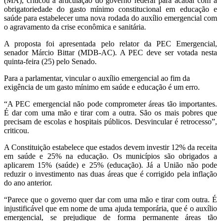
(MA), criticou a articulação do governo federal para acabar com a
obrigatoriedade do gasto mínimo constitucional em educação e
saúde para estabelecer uma nova rodada do auxílio emergencial com
o agravamento da crise econômica e sanitária.
A proposta foi apresentada pelo relator da PEC Emergencial,
senador Márcio Bittar (MDB-AC). A PEC deve ser votada nesta
quinta-feira (25) pelo Senado.
Para a parlamentar, vincular o auxílio emergencial ao fim da
exigência de um gasto mínimo em saúde e educação é um erro.
“A PEC emergencial não pode comprometer áreas tão importantes.
É dar com uma mão e tirar com a outra. São os mais pobres que
precisam de escolas e hospitais públicos. Desvincular é retrocesso”,
criticou.
A Constituição estabelece que estados devem investir 12% da receita
em saúde e 25% na educação. Os municípios são obrigados a
aplicarem 15% (saúde) e 25% (educação). Já a União não pode
reduzir o investimento nas duas áreas que é corrigido pela inflação
do ano anterior.
“Parece que o governo quer dar com uma mão e tirar com outra. É
injustificável que em nome de uma ajuda temporária, que é o auxílio
emergencial, se prejudique de forma permanente áreas tão