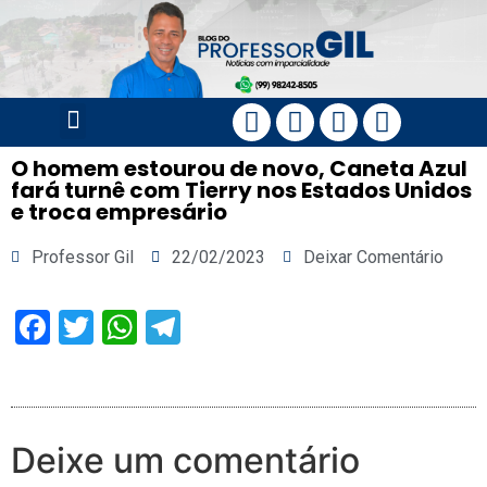
PÁGINA PRINCIPAL
O homem estourou de novo, Caneta Azul
fará turnê com Tierry nos Estados Unidos
e troca empresário
Professor Gil
22/02/2023
Deixar Comentário
Facebook
Twitter
WhatsApp
Telegram
Deixe um comentário